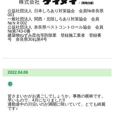
公益社団法人 日本しろあり対策協会 会員№奈良県
001
一般社団法人 関西・北陸しろあり対策協会 会員
№ＮＲ002
公益社団法人 奈良県ペストコントロール協会 会員
№第743-0番
建築物ねずみ昆虫等防除業 登録施工業者 登録番
号 奈良県30ね第4号
2022.04.06
春
皆さまいかがお過ごしでしょうか。事務の横林です。
早いもので、4月になりました!!
通勤途中の川沿いの
が満開に咲いていて、とても綺麗
です♪