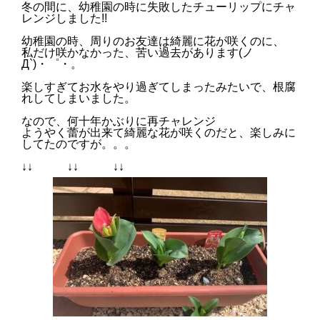
冬の間に、幼稚園の時に失敗した
チューリップ
にチャ
レンジしました!!
幼稚園の時、周りのお友達は綺麗に花が咲くのに、
私だけ咲かなかった、苦い過去があります(ノ
Д`)・゜・。
楽しすぎてお水をやり過ぎてしまったみたいで、根腐
れしてしまいました。
なので、何十年かぶりに再チャレンジ
ようやく蕾が出来て綺麗な花が咲くのだと、楽しみに
してたのですが。。。
↓↓ ↓↓ ↓↓