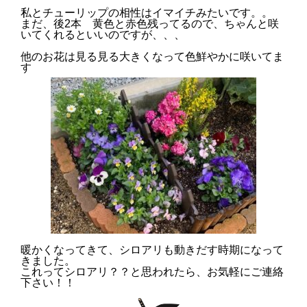
私とチューリップの相性はイマイチ
みたいです。。
まだ、後2本 黄色と赤色残ってるので、ちゃんと咲
いて
くれるといいのですが、、、
他のお花は見る見る大きくなって色鮮やかに咲いてま
す
暖かくなってきて、シロアリも動きだす時期になって
きました。
これってシロアリ？？と思われたら、お気軽にご連絡
下さい！！