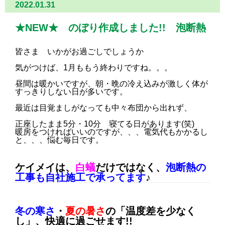
2022.01.31
★NEW★ のぼり作成しました!! 泡断熱
皆さま いかがお過ごしでしょうか
気がつけば、1月ももう終わりですね。。。
昼間は暖かいですが、朝・晩の冷え込みが激しく体が
すっきりしない日が多いです。
最近は目覚ましがなっても中々布団から出れず、
正座したまま5分・10分 寝てる日があります
(笑)
暖房をつければいいのですが、、、電気代もかかるし
と、、、悩む毎日です。
ケイメイは、
白蟻
だけではなく
、
泡断熱の
工事も自社施工で承ってます
♪
冬の寒さ
・
夏の暑さ
の
「温度差を少なく
し」
、快適に過ごせます!!