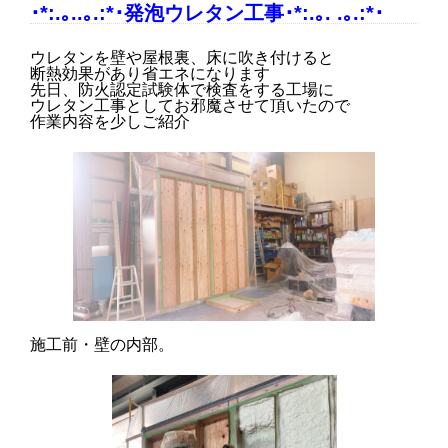
･*:.｡..｡.:*･発泡ウレタン工事･*:.｡. .｡.:*･
ウレタンを壁や屋根裏、床に吹き付けると
断熱効果があり省エネになります
先日、防火認定試験体で検査をする工場に
ウレタン工事としてお邪魔させて頂いたので
作業内容を少しご紹介
施工前・壁の内部。