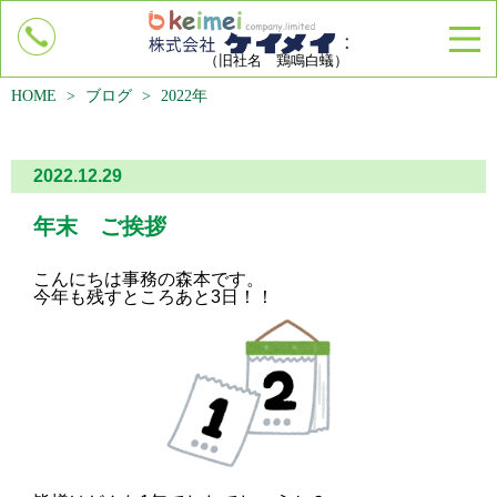
（旧社名 鶏鳴白蟻）
HOME
info@keimei-siroari.com
>
ブログ
>
2022年
2022.12.29
トップページ
会社概要
年末 ご挨拶
施工内容・商品
こんにちは事務の森本です。
シロアリについて
今年も残すところあと3日！！
キャンペーン
よくあるご質問・お客様の声
企業様へ
リクルート
各種お問合せ・点検申し込み
お知らせ