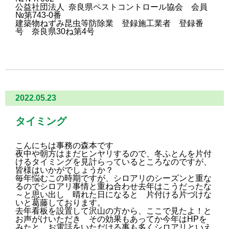
公益社団法人 奈良県ペストコントロール協会 会員
№第743-0番
建築物ねずみ昆虫等防除業 登録施工業者 登録番
号 奈良県30ね第4号
2022.05.23
タイミング
こんにちは
事務の森本です
夜中や朝方はまだヒンヤリするので、冬ふとんを片付
けるタイミングを見計らっているところなのですが、
皆様はいかがでしょうか？
毎年悩むこの時期ですが、シロアリのシーズンと重な
るのでシロアリ事情と重ね合わせ去年はこうだったな
～と思い出し 晴れた日
になると 片付ける
片づけな
い
と葛藤しております。
去年看板を設置して沢山の方から、ここで見たよ！と
お声がけいただき その効果もあってか今年はHPを
みたと、お電話
をいただける事も多くシロアリといえ