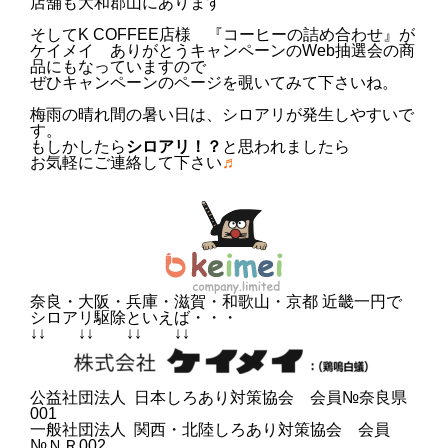
店舗も大和郡山にあります
そしてK COFFEE店様 『コーヒーの詰め合わせ』が
ケイメイ ありがとうキャンペーンのWeb抽選会の商
品
にもなっていますので
ぜひキャンペーンのページを覗いてみて下さいね。
梅雨の晴れ間の暑い日は、シロアリが発生しやすいで
す。
もしかしたら
シロアリ！？
と思われましたら
お気軽にご連絡して下さい
♬
奈良・大阪・兵庫・滋賀・和歌山・京都 近畿一円で
シロアリ駆除といえば・・・
↓↓ ↓↓ ↓↓ ↓↓
公益社団法人 日本しろあり対策協会 会員№奈良県
001
一般社団法人 関西・北陸しろあり対策協会 会員
№ＮＲ002