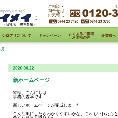
ご相談・
問合せは
お気軽に
0744-23-7420
0744-23-3760
（旧社名 鶏鳴白蟻）
よくあるご質問
シロアリについて
キャンペーン
企業様へ
お客様の声
6月
2020.06.22
新ホームページ
皆様、こんにちは
事務の森本です
新しいホームページが完成しました
こんな風にしたらわかりやすいかな、これもいれたら
色んな意見を取り入れ、