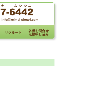
info@keimei-siroari.com
各種お問合せ
リクルート
点検申し込み
と