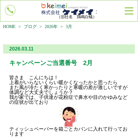
（旧社名 鶏鳴白蟻）
HOME
info@keimei-siroari.com
>
ブログ
>
2026年
>
3月
2026.03.11
トップページ
会社概要
キャンペーンご当選番号 2月
施工内容・商品
皆さま こんにちは！
シロアリについて
上着がいらないくらい暖かくなったかと思ったら
キャンペーン
また風が冷たく寒かったりと寒暖の差が激しいですが
体調など大丈夫でしょうか？
よくあるご質問・お客様の声
我が家では、子供達が花粉症で鼻水や目のかゆみなど
の症状が出ており
企業様へ
リクルート
各種お問合せ・点検申し込み
ティッシュペーパーを箱ごとカバンに入れて行ってお
お知らせ
ります