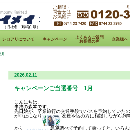
ご相談・
問合せは
お気軽に
0744-23-7420
0744-23-3760
（旧社名 鶏鳴白蟻）
よくあるご質問
シロアリについて
キャンペーン
企業様へ
お客様の声
2月
2026.02.11
キャンペーンご当選番号 1月
こんにちは。
事務の森本です。
先日娘が、卒業旅行の交通手段でバスを予約していた
が中止になり
友達や宿の方に相談しながら列
かり
急遽調べて予約して乗ってと、いろん